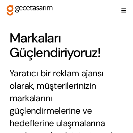
Skip
to
Togg
content
Navi
Anasayfa
Markaları
Güçlendiriyoruz!
Neden Biz?
Yaratıcı bir reklam ajansı
olarak, müşterilerinizin
Hizmetlerimiz
markalarını
güçlendirmelerine ve
hedeflerine ulaşmalarına
Projeler