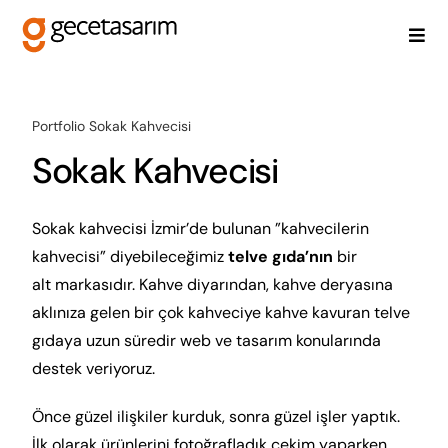
Skip
to
Togg
content
Navi
Anasayfa
Portfolio
Sokak Kahvecisi
Sokak Kahvecisi
Neden Biz?
Sokak kahvecisi İzmir’de bulunan ”kahvecilerin
kahvecisi” diyebileceğimiz
telve gıda’nın
bir
alt markasıdır. Kahve diyarından, kahve deryasına
Hizmetlerimiz
aklınıza gelen bir çok kahveciye kahve kavuran telve
gıdaya uzun süredir web ve tasarım konularında
destek veriyoruz.
Projeler
Önce güzel ilişkiler kurduk, sonra güzel işler yaptık.
İlk olarak ürünlerini fotoğrafladık çekim yaparken